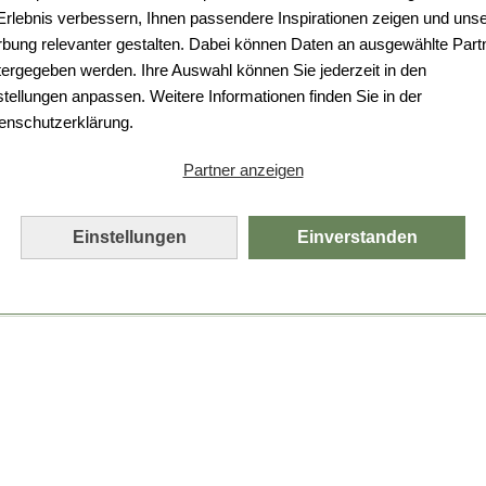
Da ist etwas schiefgelaufen.
 Erlebnis verbessern, Ihnen passendere Inspirationen zeigen und uns
bung relevanter gestalten. Dabei können Daten an ausgewählte Part
Leider ist ein technischer Fehler aufgetreten.
tergegeben werden. Ihre Auswahl können Sie jederzeit in den
Bitte laden Sie die Seite neu.
stellungen anpassen. Weitere Informationen finden Sie in der
enschutzerklärung.
Seite neu laden
Partner anzeigen
Einstellungen
Einverstanden