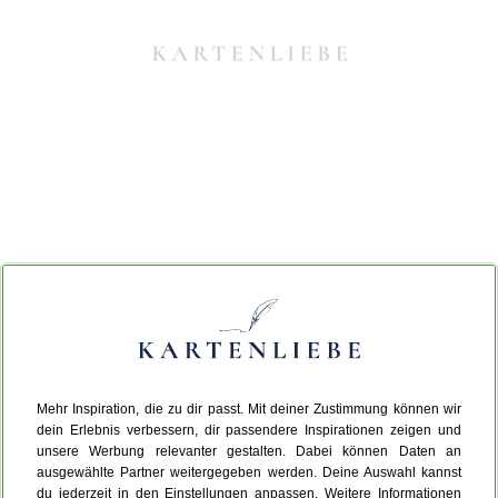
Mehr Inspiration, die zu dir passt. Mit deiner Zustimmung können wir
Da ist etwas schiefgelaufen.
dein Erlebnis verbessern, dir passendere Inspirationen zeigen und
unsere Werbung relevanter gestalten. Dabei können Daten an
ausgewählte Partner weitergegeben werden. Deine Auswahl kannst
Leider ist ein technischer Fehler aufgetreten.
du jederzeit in den Einstellungen anpassen. Weitere Informationen