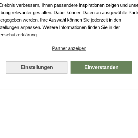
Da ist etwas schiefgelaufen.
 Erlebnis verbessern, Ihnen passendere Inspirationen zeigen und uns
bung relevanter gestalten. Dabei können Daten an ausgewählte Part
Leider ist ein technischer Fehler aufgetreten.
tergegeben werden. Ihre Auswahl können Sie jederzeit in den
Bitte laden Sie die Seite neu.
stellungen anpassen. Weitere Informationen finden Sie in der
enschutzerklärung.
Seite neu laden
Partner anzeigen
Einstellungen
Einverstanden