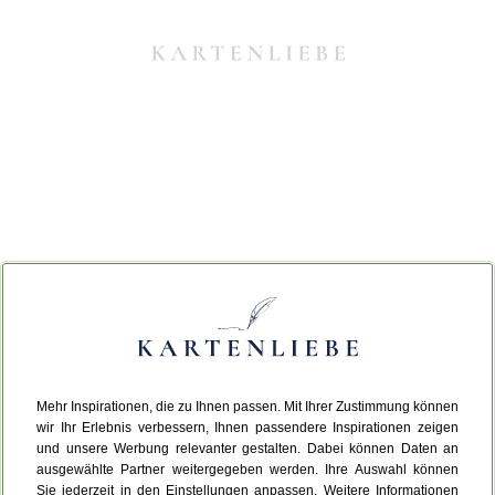
Mehr Inspirationen, die zu Ihnen passen. Mit Ihrer Zustimmung können
Da ist etwas schiefgelaufen.
wir Ihr Erlebnis verbessern, Ihnen passendere Inspirationen zeigen
und unsere Werbung relevanter gestalten. Dabei können Daten an
ausgewählte Partner weitergegeben werden. Ihre Auswahl können
Leider ist ein technischer Fehler aufgetreten.
Sie jederzeit in den Einstellungen anpassen. Weitere Informationen