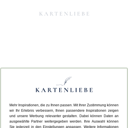
Mehr Inspirationen, die zu Ihnen passen. Mit Ihrer Zustimmung können
Da ist etwas schiefgelaufen.
wir Ihr Erlebnis verbessern, Ihnen passendere Inspirationen zeigen
und unsere Werbung relevanter gestalten. Dabei können Daten an
ausgewählte Partner weitergegeben werden. Ihre Auswahl können
Leider ist ein technischer Fehler aufgetreten.
Sie jederzeit in den Einstellungen anpassen. Weitere Informationen