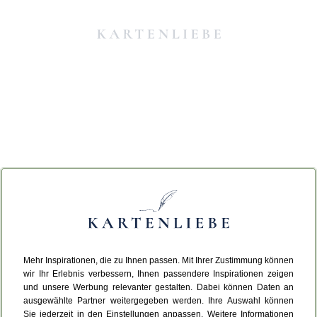
Mehr Inspirationen, die zu Ihnen passen. Mit Ihrer Zustimmung können
Da ist etwas schiefgelaufen.
wir Ihr Erlebnis verbessern, Ihnen passendere Inspirationen zeigen
und unsere Werbung relevanter gestalten. Dabei können Daten an
ausgewählte Partner weitergegeben werden. Ihre Auswahl können
Leider ist ein technischer Fehler aufgetreten.
Sie jederzeit in den Einstellungen anpassen. Weitere Informationen