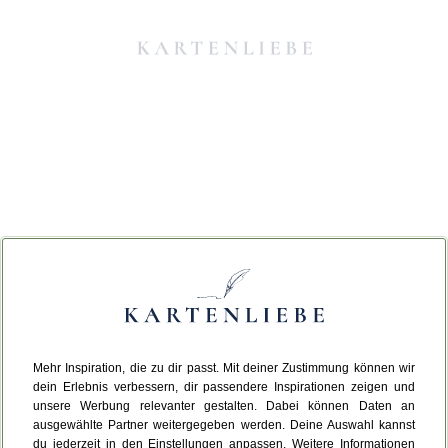
Mehr Inspiration, die zu dir passt. Mit deiner Zustimmung können wir
Da ist etwas schiefgelaufen.
dein Erlebnis verbessern, dir passendere Inspirationen zeigen und
unsere Werbung relevanter gestalten. Dabei können Daten an
ausgewählte Partner weitergegeben werden. Deine Auswahl kannst
Leider ist ein technischer Fehler aufgetreten.
du jederzeit in den Einstellungen anpassen. Weitere Informationen