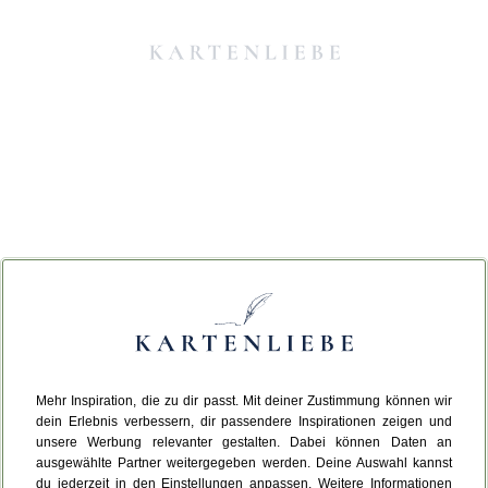
Mehr Inspiration, die zu dir passt. Mit deiner Zustimmung können wir
Da ist etwas schiefgelaufen.
dein Erlebnis verbessern, dir passendere Inspirationen zeigen und
unsere Werbung relevanter gestalten. Dabei können Daten an
ausgewählte Partner weitergegeben werden. Deine Auswahl kannst
Leider ist ein technischer Fehler aufgetreten.
du jederzeit in den Einstellungen anpassen. Weitere Informationen