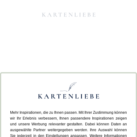
Mehr Inspirationen, die zu Ihnen passen. Mit Ihrer Zustimmung können
Da ist etwas schiefgelaufen.
wir Ihr Erlebnis verbessern, Ihnen passendere Inspirationen zeigen
und unsere Werbung relevanter gestalten. Dabei können Daten an
ausgewählte Partner weitergegeben werden. Ihre Auswahl können
Leider ist ein technischer Fehler aufgetreten.
Sie jederzeit in den Einstellungen anpassen. Weitere Informationen