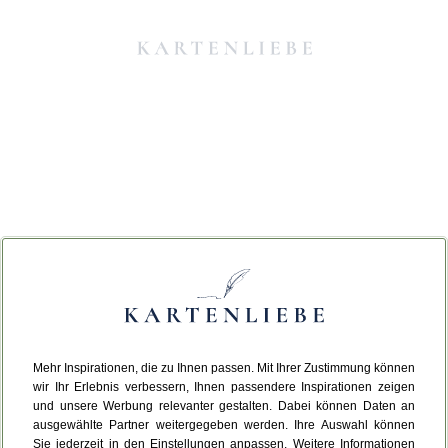
Mehr Inspirationen, die zu Ihnen passen. Mit Ihrer Zustimmung können
Da ist etwas schiefgelaufen.
wir Ihr Erlebnis verbessern, Ihnen passendere Inspirationen zeigen
und unsere Werbung relevanter gestalten. Dabei können Daten an
ausgewählte Partner weitergegeben werden. Ihre Auswahl können
Leider ist ein technischer Fehler aufgetreten.
Sie jederzeit in den Einstellungen anpassen. Weitere Informationen