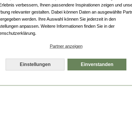
Da ist etwas schiefgelaufen.
 Erlebnis verbessern, Ihnen passendere Inspirationen zeigen und uns
bung relevanter gestalten. Dabei können Daten an ausgewählte Part
Leider ist ein technischer Fehler aufgetreten.
tergegeben werden. Ihre Auswahl können Sie jederzeit in den
Bitte laden Sie die Seite neu.
stellungen anpassen. Weitere Informationen finden Sie in der
enschutzerklärung.
Seite neu laden
Partner anzeigen
Einstellungen
Einverstanden