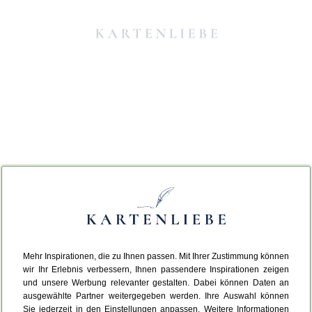
Mehr Inspirationen, die zu Ihnen passen. Mit Ihrer Zustimmung können
Da ist etwas schiefgelaufen.
wir Ihr Erlebnis verbessern, Ihnen passendere Inspirationen zeigen
und unsere Werbung relevanter gestalten. Dabei können Daten an
ausgewählte Partner weitergegeben werden. Ihre Auswahl können
Leider ist ein technischer Fehler aufgetreten.
Sie jederzeit in den Einstellungen anpassen. Weitere Informationen