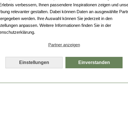
Da ist etwas schiefgelaufen.
 Erlebnis verbessern, Ihnen passendere Inspirationen zeigen und uns
bung relevanter gestalten. Dabei können Daten an ausgewählte Part
Leider ist ein technischer Fehler aufgetreten.
tergegeben werden. Ihre Auswahl können Sie jederzeit in den
Bitte laden Sie die Seite neu.
stellungen anpassen. Weitere Informationen finden Sie in der
enschutzerklärung.
Seite neu laden
Partner anzeigen
Einstellungen
Einverstanden