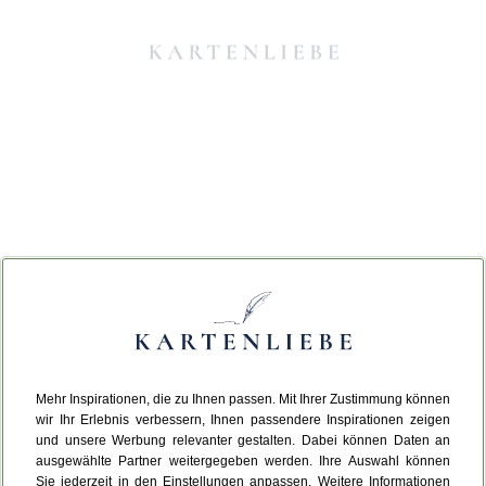
Mehr Inspirationen, die zu Ihnen passen. Mit Ihrer Zustimmung können
Da ist etwas schiefgelaufen.
wir Ihr Erlebnis verbessern, Ihnen passendere Inspirationen zeigen
und unsere Werbung relevanter gestalten. Dabei können Daten an
ausgewählte Partner weitergegeben werden. Ihre Auswahl können
Leider ist ein technischer Fehler aufgetreten.
Sie jederzeit in den Einstellungen anpassen. Weitere Informationen