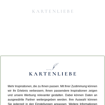
Mehr Inspirationen, die zu Ihnen passen. Mit Ihrer Zustimmung können
Da ist etwas schiefgelaufen.
wir Ihr Erlebnis verbessern, Ihnen passendere Inspirationen zeigen
und unsere Werbung relevanter gestalten. Dabei können Daten an
ausgewählte Partner weitergegeben werden. Ihre Auswahl können
Leider ist ein technischer Fehler aufgetreten.
Sie jederzeit in den Einstellungen anpassen. Weitere Informationen