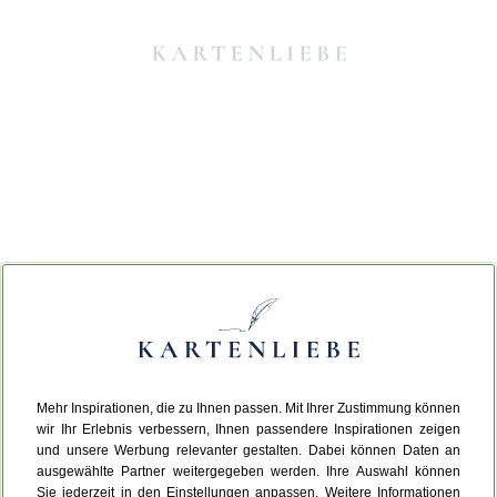
Mehr Inspirationen, die zu Ihnen passen. Mit Ihrer Zustimmung können
Da ist etwas schiefgelaufen.
wir Ihr Erlebnis verbessern, Ihnen passendere Inspirationen zeigen
und unsere Werbung relevanter gestalten. Dabei können Daten an
ausgewählte Partner weitergegeben werden. Ihre Auswahl können
Leider ist ein technischer Fehler aufgetreten.
Sie jederzeit in den Einstellungen anpassen. Weitere Informationen