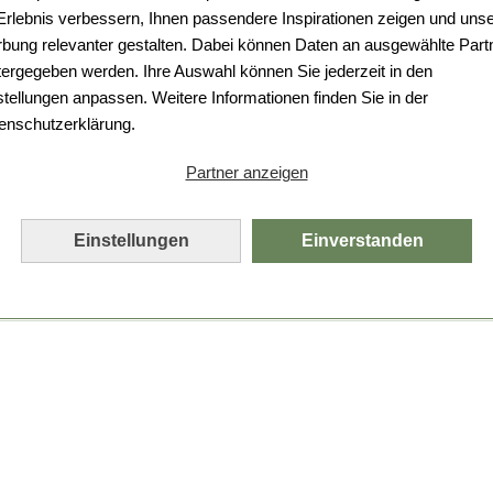
Da ist etwas schiefgelaufen.
 Erlebnis verbessern, Ihnen passendere Inspirationen zeigen und uns
bung relevanter gestalten. Dabei können Daten an ausgewählte Part
Leider ist ein technischer Fehler aufgetreten.
tergegeben werden. Ihre Auswahl können Sie jederzeit in den
Bitte laden Sie die Seite neu.
stellungen anpassen. Weitere Informationen finden Sie in der
enschutzerklärung.
Seite neu laden
Partner anzeigen
Einstellungen
Einverstanden