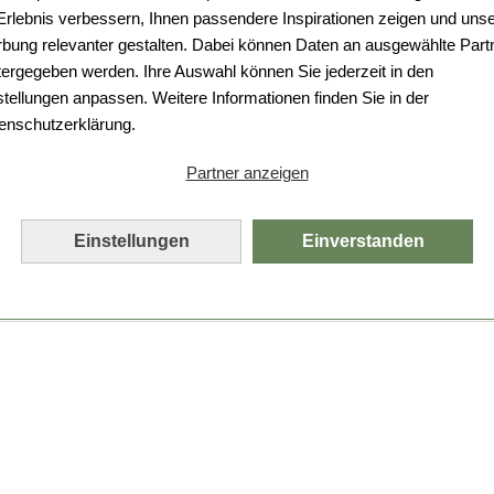
Da ist etwas schiefgelaufen.
 Erlebnis verbessern, Ihnen passendere Inspirationen zeigen und uns
bung relevanter gestalten. Dabei können Daten an ausgewählte Part
Leider ist ein technischer Fehler aufgetreten.
tergegeben werden. Ihre Auswahl können Sie jederzeit in den
Bitte laden Sie die Seite neu.
stellungen anpassen. Weitere Informationen finden Sie in der
enschutzerklärung.
Seite neu laden
Partner anzeigen
Einstellungen
Einverstanden