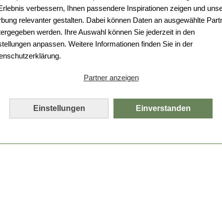
Da ist etwas schiefgelaufen.
 Erlebnis verbessern, Ihnen passendere Inspirationen zeigen und uns
bung relevanter gestalten. Dabei können Daten an ausgewählte Part
Leider ist ein technischer Fehler aufgetreten.
tergegeben werden. Ihre Auswahl können Sie jederzeit in den
Bitte laden Sie die Seite neu.
stellungen anpassen. Weitere Informationen finden Sie in der
enschutzerklärung.
Seite neu laden
Partner anzeigen
Einstellungen
Einverstanden