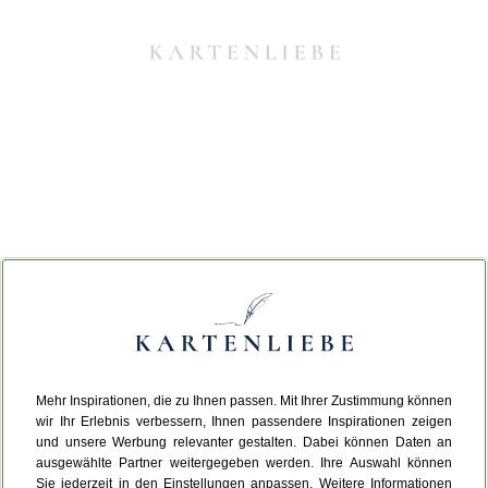
Mehr Inspirationen, die zu Ihnen passen. Mit Ihrer Zustimmung können
Da ist etwas schiefgelaufen.
wir Ihr Erlebnis verbessern, Ihnen passendere Inspirationen zeigen
und unsere Werbung relevanter gestalten. Dabei können Daten an
ausgewählte Partner weitergegeben werden. Ihre Auswahl können
Leider ist ein technischer Fehler aufgetreten.
Sie jederzeit in den Einstellungen anpassen. Weitere Informationen