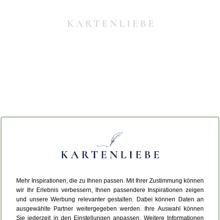
Mehr Inspirationen, die zu Ihnen passen. Mit Ihrer Zustimmung können
Da ist etwas schiefgelaufen.
wir Ihr Erlebnis verbessern, Ihnen passendere Inspirationen zeigen
und unsere Werbung relevanter gestalten. Dabei können Daten an
ausgewählte Partner weitergegeben werden. Ihre Auswahl können
Leider ist ein technischer Fehler aufgetreten.
Sie jederzeit in den Einstellungen anpassen. Weitere Informationen