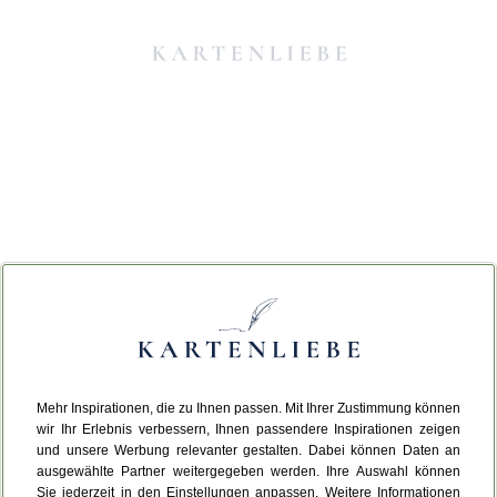
Mehr Inspirationen, die zu Ihnen passen. Mit Ihrer Zustimmung können
Da ist etwas schiefgelaufen.
wir Ihr Erlebnis verbessern, Ihnen passendere Inspirationen zeigen
und unsere Werbung relevanter gestalten. Dabei können Daten an
ausgewählte Partner weitergegeben werden. Ihre Auswahl können
Leider ist ein technischer Fehler aufgetreten.
Sie jederzeit in den Einstellungen anpassen. Weitere Informationen