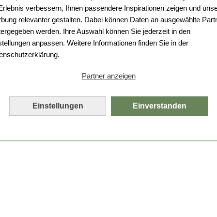
Da ist etwas schiefgelaufen.
 Erlebnis verbessern, Ihnen passendere Inspirationen zeigen und uns
bung relevanter gestalten. Dabei können Daten an ausgewählte Part
Leider ist ein technischer Fehler aufgetreten.
tergegeben werden. Ihre Auswahl können Sie jederzeit in den
Bitte laden Sie die Seite neu.
stellungen anpassen. Weitere Informationen finden Sie in der
enschutzerklärung.
Seite neu laden
Partner anzeigen
Einstellungen
Einverstanden