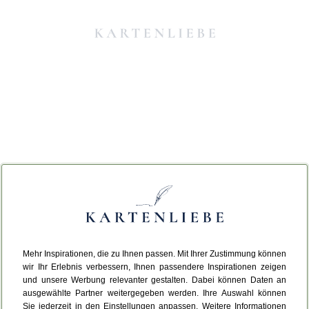
Mehr Inspirationen, die zu Ihnen passen. Mit Ihrer Zustimmung können
Da ist etwas schiefgelaufen.
wir Ihr Erlebnis verbessern, Ihnen passendere Inspirationen zeigen
und unsere Werbung relevanter gestalten. Dabei können Daten an
ausgewählte Partner weitergegeben werden. Ihre Auswahl können
Leider ist ein technischer Fehler aufgetreten.
Sie jederzeit in den Einstellungen anpassen. Weitere Informationen