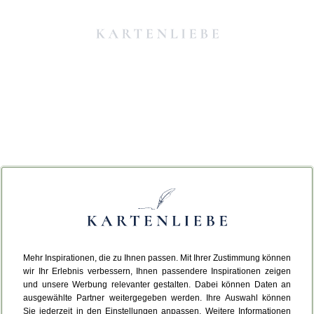
Mehr Inspirationen, die zu Ihnen passen. Mit Ihrer Zustimmung können
Da ist etwas schiefgelaufen.
wir Ihr Erlebnis verbessern, Ihnen passendere Inspirationen zeigen
und unsere Werbung relevanter gestalten. Dabei können Daten an
ausgewählte Partner weitergegeben werden. Ihre Auswahl können
Leider ist ein technischer Fehler aufgetreten.
Sie jederzeit in den Einstellungen anpassen. Weitere Informationen