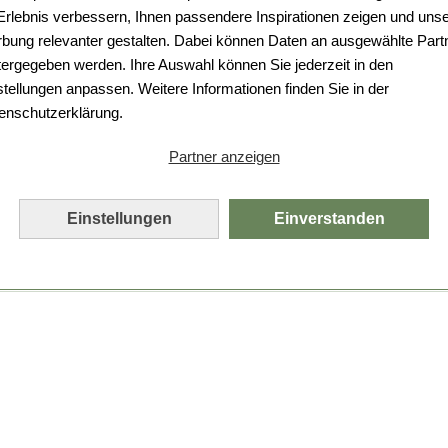
Da ist etwas schiefgelaufen.
 Erlebnis verbessern, Ihnen passendere Inspirationen zeigen und uns
bung relevanter gestalten. Dabei können Daten an ausgewählte Part
Leider ist ein technischer Fehler aufgetreten.
tergegeben werden. Ihre Auswahl können Sie jederzeit in den
Bitte laden Sie die Seite neu.
stellungen anpassen. Weitere Informationen finden Sie in der
enschutzerklärung.
Seite neu laden
Partner anzeigen
Einstellungen
Einverstanden