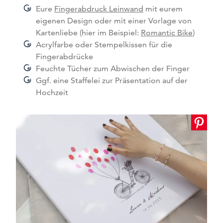
Eure
Fingerabdruck Leinwand
mit eurem
eigenen Design oder mit einer Vorlage von
Kartenliebe (hier im Beispiel:
Romantic Bike
)
Acrylfarbe oder Stempelkissen für die
Fingerabdrücke
Feuchte Tücher zum Abwischen der Finger
Ggf. eine Staffelei zur Präsentation auf der
Hochzeit