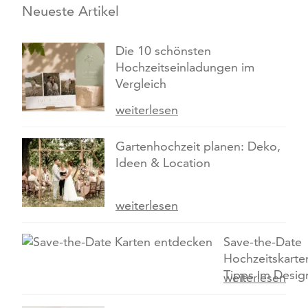
Neueste Artikel
Die 10 schönsten
Hochzeitseinladungen im
Vergleich
weiterlesen
Gartenhochzeit planen: Deko,
Ideen & Location
weiterlesen
Save-the-Date
Hochzeitskarte
Tipps im Desig
weiterlesen