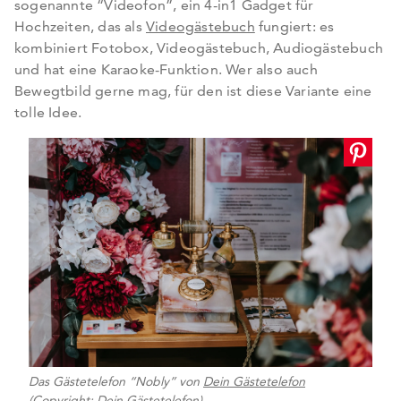
sogenannte “Videofon”, ein 4-in1 Gadget für
Hochzeiten, das als
Videogästebuch
fungiert: es
kombiniert Fotobox, Videogästebuch, Audiogästebuch
und hat eine Karaoke-Funktion. Wer also auch
Bewegtbild gerne mag, für den ist diese Variante eine
tolle Idee.
Das Gästetelefon “Nobly” von
Dein Gästetelefon
(Copyright: Dein Gästetelefon)