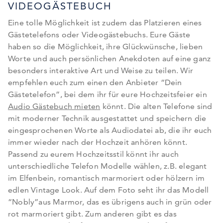
VIDEOGÄSTEBUCH
5€ geschenkt für
Karten & mehr
Eine tolle Möglichkeit ist zudem das Platzieren eines
Gästetelefons oder Videogästebuchs. Eure Gäste
Jetzt zum Newsletter anmelden und 5€ auf Karten &
haben so die Möglichkeit, ihre Glückwünsche, lieben
Fotoprodukte erhalten!
Worte und auch persönlichen Anekdoten auf eine ganz
besonders interaktive Art und Weise zu teilen. Wir
empfehlen euch zum einen den Anbieter “Dein
Gästetelefon”, bei dem ihr für eure Hochzeitsfeier ein
Audio Gästebuch mieten
könnt. Die alten Telefone sind
mit moderner Technik ausgestattet und speichern die
eingesprochenen Worte als Audiodatei ab, die ihr euch
immer wieder nach der Hochzeit anhören könnt.
Passend zu eurem Hochzeitsstil könnt ihr auch
unterschiedliche Telefon Modelle wählen, z.B. elegant
Wichtig: Bitte bestätigen Sie Ihre Anmeldung über den Link in Ihrer E-
Mail. Direkt im Anschluss erhalten Sie Ihren Gutschein.
im Elfenbein, romantisch marmoriert oder hölzern im
edlen Vintage Look. Auf dem Foto seht ihr das Modell
“Nobly”aus Marmor, das es übrigens auch in grün oder
rot marmoriert gibt. Zum anderen gibt es das