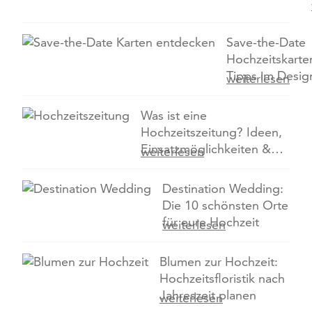
Save-the-Date
Hochzeitskarte
Tipps im Desig
weiterlesen
Was ist eine
Hochzeitszeitung? Ideen,
Einsatzmöglichkeiten &
weiterlesen
Tipps zur Gestaltung
Destination Wedding:
Die 10 schönsten Orte
für eure Hochzeit
weiterlesen
Blumen zur Hochzeit:
Hochzeitsfloristik nach
Jahreszeit planen
weiterlesen