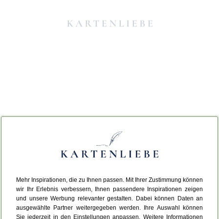
Mehr Inspirationen, die zu Ihnen passen. Mit Ihrer Zustimmung können
Da ist etwas schiefgelaufen.
wir Ihr Erlebnis verbessern, Ihnen passendere Inspirationen zeigen
und unsere Werbung relevanter gestalten. Dabei können Daten an
ausgewählte Partner weitergegeben werden. Ihre Auswahl können
Leider ist ein technischer Fehler aufgetreten.
Sie jederzeit in den Einstellungen anpassen. Weitere Informationen