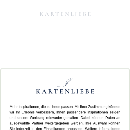
Mehr Inspirationen, die zu Ihnen passen. Mit Ihrer Zustimmung können
Da ist etwas schiefgelaufen.
wir Ihr Erlebnis verbessern, Ihnen passendere Inspirationen zeigen
und unsere Werbung relevanter gestalten. Dabei können Daten an
ausgewählte Partner weitergegeben werden. Ihre Auswahl können
Leider ist ein technischer Fehler aufgetreten.
Sie jederzeit in den Einstellungen anpassen. Weitere Informationen