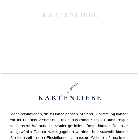
Mehr Inspirationen, die zu Ihnen passen. Mit Ihrer Zustimmung können
Da ist etwas schiefgelaufen.
wir Ihr Erlebnis verbessern, Ihnen passendere Inspirationen zeigen
und unsere Werbung relevanter gestalten. Dabei können Daten an
ausgewählte Partner weitergegeben werden. Ihre Auswahl können
Leider ist ein technischer Fehler aufgetreten.
Sie jederzeit in den Einstellungen anpassen. Weitere Informationen