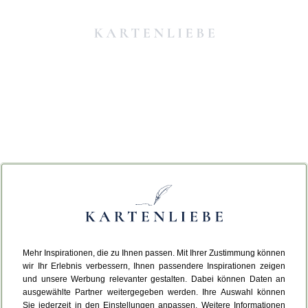
Mehr Inspirationen, die zu Ihnen passen. Mit Ihrer Zustimmung können
Da ist etwas schiefgelaufen.
wir Ihr Erlebnis verbessern, Ihnen passendere Inspirationen zeigen
und unsere Werbung relevanter gestalten. Dabei können Daten an
ausgewählte Partner weitergegeben werden. Ihre Auswahl können
Leider ist ein technischer Fehler aufgetreten.
Sie jederzeit in den Einstellungen anpassen. Weitere Informationen