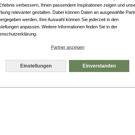
Da ist etwas schiefgelaufen.
 Erlebnis verbessern, Ihnen passendere Inspirationen zeigen und uns
bung relevanter gestalten. Dabei können Daten an ausgewählte Part
Leider ist ein technischer Fehler aufgetreten.
tergegeben werden. Ihre Auswahl können Sie jederzeit in den
Bitte laden Sie die Seite neu.
stellungen anpassen. Weitere Informationen finden Sie in der
enschutzerklärung.
Seite neu laden
Partner anzeigen
Einstellungen
Einverstanden