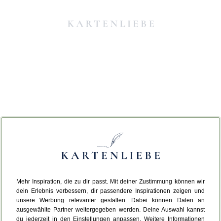
Mehr Inspiration, die zu dir passt. Mit deiner Zustimmung können wir
Da ist etwas schiefgelaufen.
dein Erlebnis verbessern, dir passendere Inspirationen zeigen und
unsere Werbung relevanter gestalten. Dabei können Daten an
ausgewählte Partner weitergegeben werden. Deine Auswahl kannst
Leider ist ein technischer Fehler aufgetreten.
du jederzeit in den Einstellungen anpassen. Weitere Informationen