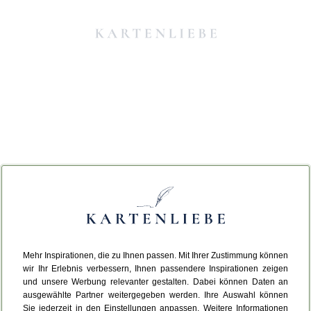
Mehr Inspirationen, die zu Ihnen passen. Mit Ihrer Zustimmung können
Da ist etwas schiefgelaufen.
wir Ihr Erlebnis verbessern, Ihnen passendere Inspirationen zeigen
und unsere Werbung relevanter gestalten. Dabei können Daten an
ausgewählte Partner weitergegeben werden. Ihre Auswahl können
Leider ist ein technischer Fehler aufgetreten.
Sie jederzeit in den Einstellungen anpassen. Weitere Informationen