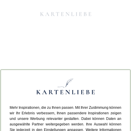
Mehr Inspirationen, die zu Ihnen passen. Mit Ihrer Zustimmung können
Da ist etwas schiefgelaufen.
wir Ihr Erlebnis verbessern, Ihnen passendere Inspirationen zeigen
und unsere Werbung relevanter gestalten. Dabei können Daten an
ausgewählte Partner weitergegeben werden. Ihre Auswahl können
Leider ist ein technischer Fehler aufgetreten.
Sie jederzeit in den Einstellungen anpassen. Weitere Informationen