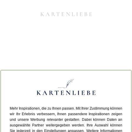
Mehr Inspirationen, die zu Ihnen passen. Mit Ihrer Zustimmung können
Da ist etwas schiefgelaufen.
wir Ihr Erlebnis verbessern, Ihnen passendere Inspirationen zeigen
und unsere Werbung relevanter gestalten. Dabei können Daten an
ausgewählte Partner weitergegeben werden. Ihre Auswahl können
Leider ist ein technischer Fehler aufgetreten.
Sie jederzeit in den Einstellungen anpassen. Weitere Informationen