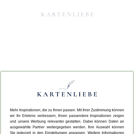
Mehr Inspirationen, die zu Ihnen passen. Mit Ihrer Zustimmung können
Da ist etwas schiefgelaufen.
wir Ihr Erlebnis verbessern, Ihnen passendere Inspirationen zeigen
und unsere Werbung relevanter gestalten. Dabei können Daten an
ausgewählte Partner weitergegeben werden. Ihre Auswahl können
Leider ist ein technischer Fehler aufgetreten.
Sie jederzeit in den Einstellungen anpassen. Weitere Informationen