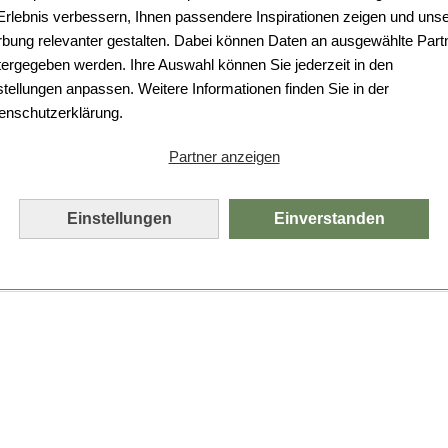
Da ist etwas schiefgelaufen.
 Erlebnis verbessern, Ihnen passendere Inspirationen zeigen und uns
bung relevanter gestalten. Dabei können Daten an ausgewählte Part
Leider ist ein technischer Fehler aufgetreten.
tergegeben werden. Ihre Auswahl können Sie jederzeit in den
Bitte laden Sie die Seite neu.
stellungen anpassen. Weitere Informationen finden Sie in der
enschutzerklärung.
Seite neu laden
Partner anzeigen
Einstellungen
Einverstanden