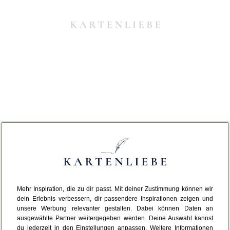
Mehr Inspiration, die zu dir passt. Mit deiner Zustimmung können wir
Da ist etwas schiefgelaufen.
dein Erlebnis verbessern, dir passendere Inspirationen zeigen und
unsere Werbung relevanter gestalten. Dabei können Daten an
ausgewählte Partner weitergegeben werden. Deine Auswahl kannst
Leider ist ein technischer Fehler aufgetreten.
du jederzeit in den Einstellungen anpassen. Weitere Informationen