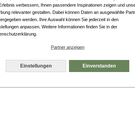
Da ist etwas schiefgelaufen.
 Erlebnis verbessern, Ihnen passendere Inspirationen zeigen und uns
bung relevanter gestalten. Dabei können Daten an ausgewählte Part
Leider ist ein technischer Fehler aufgetreten.
tergegeben werden. Ihre Auswahl können Sie jederzeit in den
Bitte laden Sie die Seite neu.
stellungen anpassen. Weitere Informationen finden Sie in der
enschutzerklärung.
Seite neu laden
Partner anzeigen
Einstellungen
Einverstanden