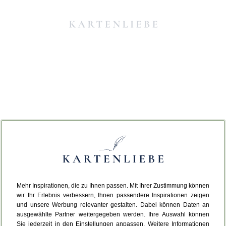
Mehr Inspirationen, die zu Ihnen passen. Mit Ihrer Zustimmung können
Da ist etwas schiefgelaufen.
wir Ihr Erlebnis verbessern, Ihnen passendere Inspirationen zeigen
und unsere Werbung relevanter gestalten. Dabei können Daten an
ausgewählte Partner weitergegeben werden. Ihre Auswahl können
Leider ist ein technischer Fehler aufgetreten.
Sie jederzeit in den Einstellungen anpassen. Weitere Informationen