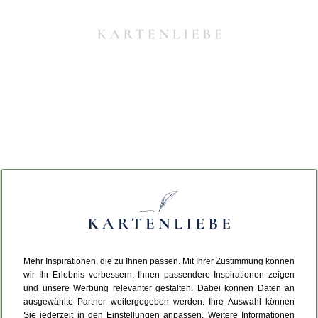
Mehr Inspirationen, die zu Ihnen passen. Mit Ihrer Zustimmung können
Da ist etwas schiefgelaufen.
wir Ihr Erlebnis verbessern, Ihnen passendere Inspirationen zeigen
und unsere Werbung relevanter gestalten. Dabei können Daten an
ausgewählte Partner weitergegeben werden. Ihre Auswahl können
Leider ist ein technischer Fehler aufgetreten.
Sie jederzeit in den Einstellungen anpassen. Weitere Informationen