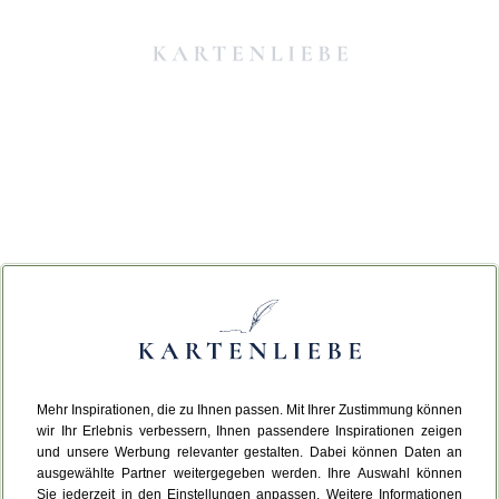
Mehr Inspirationen, die zu Ihnen passen. Mit Ihrer Zustimmung können
Da ist etwas schiefgelaufen.
wir Ihr Erlebnis verbessern, Ihnen passendere Inspirationen zeigen
und unsere Werbung relevanter gestalten. Dabei können Daten an
ausgewählte Partner weitergegeben werden. Ihre Auswahl können
Leider ist ein technischer Fehler aufgetreten.
Sie jederzeit in den Einstellungen anpassen. Weitere Informationen