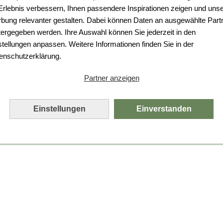
Da ist etwas schiefgelaufen.
 Erlebnis verbessern, Ihnen passendere Inspirationen zeigen und uns
bung relevanter gestalten. Dabei können Daten an ausgewählte Part
Leider ist ein technischer Fehler aufgetreten.
tergegeben werden. Ihre Auswahl können Sie jederzeit in den
Bitte laden Sie die Seite neu.
stellungen anpassen. Weitere Informationen finden Sie in der
enschutzerklärung.
Seite neu laden
Partner anzeigen
Einstellungen
Einverstanden