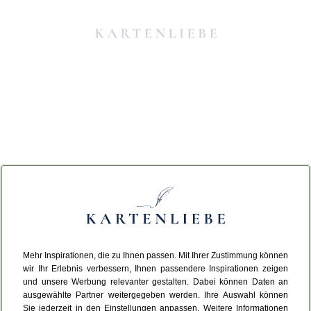
Mehr Inspirationen, die zu Ihnen passen. Mit Ihrer Zustimmung können
Da ist etwas schiefgelaufen.
wir Ihr Erlebnis verbessern, Ihnen passendere Inspirationen zeigen
und unsere Werbung relevanter gestalten. Dabei können Daten an
ausgewählte Partner weitergegeben werden. Ihre Auswahl können
Leider ist ein technischer Fehler aufgetreten.
Sie jederzeit in den Einstellungen anpassen. Weitere Informationen