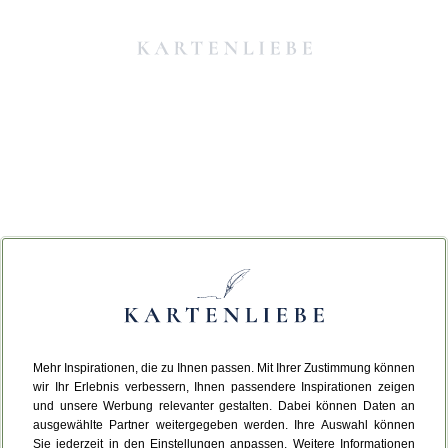
Mehr Inspirationen, die zu Ihnen passen. Mit Ihrer Zustimmung können
Da ist etwas schiefgelaufen.
wir Ihr Erlebnis verbessern, Ihnen passendere Inspirationen zeigen
und unsere Werbung relevanter gestalten. Dabei können Daten an
ausgewählte Partner weitergegeben werden. Ihre Auswahl können
Leider ist ein technischer Fehler aufgetreten.
Sie jederzeit in den Einstellungen anpassen. Weitere Informationen