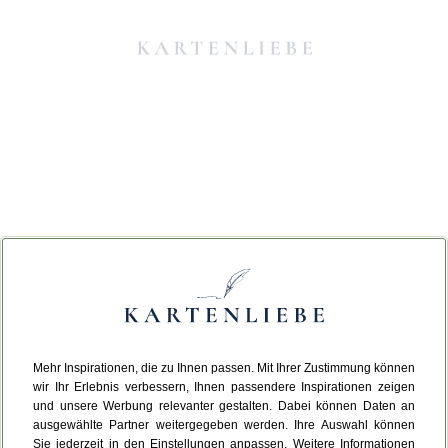
Mehr Inspirationen, die zu Ihnen passen. Mit Ihrer Zustimmung können
Da ist etwas schiefgelaufen.
wir Ihr Erlebnis verbessern, Ihnen passendere Inspirationen zeigen
und unsere Werbung relevanter gestalten. Dabei können Daten an
ausgewählte Partner weitergegeben werden. Ihre Auswahl können
Leider ist ein technischer Fehler aufgetreten.
Sie jederzeit in den Einstellungen anpassen. Weitere Informationen