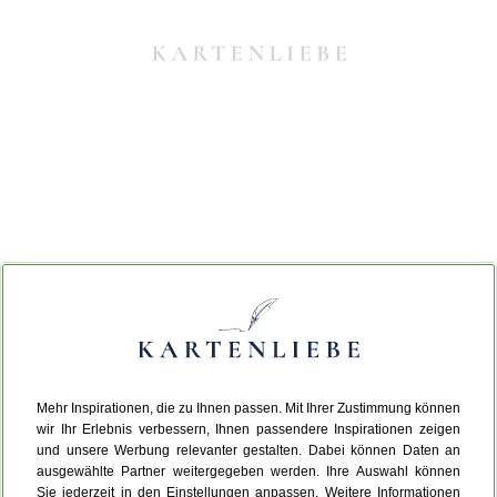
Mehr Inspirationen, die zu Ihnen passen. Mit Ihrer Zustimmung können
Da ist etwas schiefgelaufen.
wir Ihr Erlebnis verbessern, Ihnen passendere Inspirationen zeigen
und unsere Werbung relevanter gestalten. Dabei können Daten an
ausgewählte Partner weitergegeben werden. Ihre Auswahl können
Leider ist ein technischer Fehler aufgetreten.
Sie jederzeit in den Einstellungen anpassen. Weitere Informationen