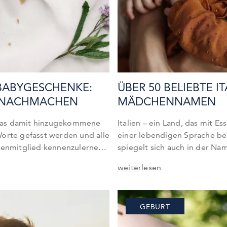
 BABYGESCHENKE:
ÜBER 50 BELIEBTE I
M NACHMACHEN
MÄDCHENNAMEN
das damit hinzugekommene
Italien – ein Land, das mit 
Worte gefasst werden und alle
einer lebendigen Sprache be
lienmitglied kennenzulernen.
spiegelt sich auch in der Nam
ackenen Eltern mit dem
viele schöne italienische Mä
weiterlesen
gelebt haben, melden sich
Melodie und ihre Bedeutung
ieder zum Besuch an. Kleine
ungewöhnliche italienische
r beliebt – doch was können
seltene italienische Frauenn
GEBURT
Babynamen ist riesig. Lasst