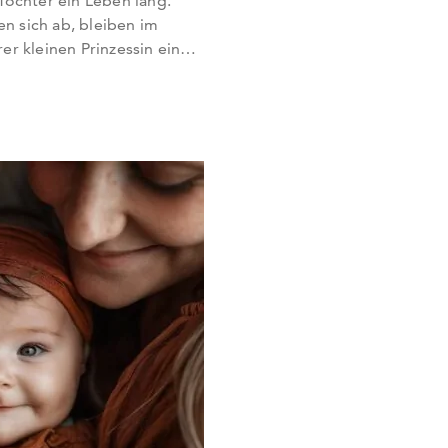
Tochter ein Leben lang.
 sich ab, bleiben im
r kleinen Prinzessin eine
Durchstöbert hier seltene
ammlung und findet den
hter. Kurze & seltene
ne Mädchennamen sind
merken sind…