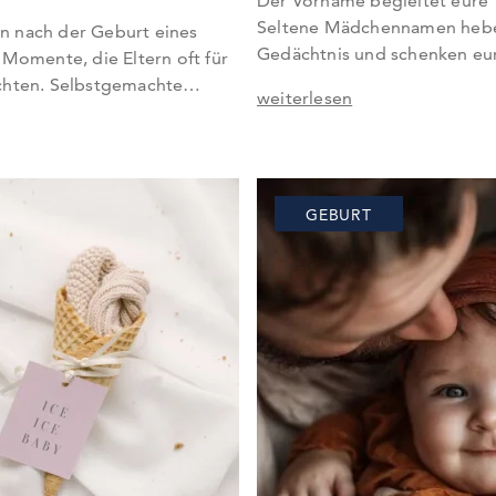
Der Vorname begleitet eure 
Seltene Mädchennamen heben
n nach der Geburt eines
Gedächtnis und schenken eure
 Momente, die Eltern oft für
ganz individuelle Identität. 
öchten. Selbstgemachte
weiterlesen
Mädchennamen in unserer S
ine kostengünstige
perfekten Namen für eure Toc
ssionellen Babyshooting – sie
Mädchennamen Kurze selte
eurer Kreativität freien Lauf
besonders, da sie leicht zu 
che Geschichte zu erzählen.
GEBURT