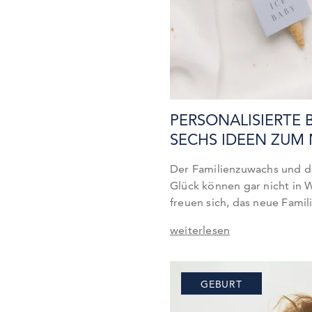
PERSONALISIERTE
SECHS IDEEN ZU
Der Familienzuwachs und 
Glück können gar nicht in 
freuen sich, das neue Fami
Sobald sich die frisch geb
weiterlesen
Zuwachs zuhause etwas ein
Freunde und Familienmitgl
Mitbringsel sind dabei seh
GEBURT
Freunde und…