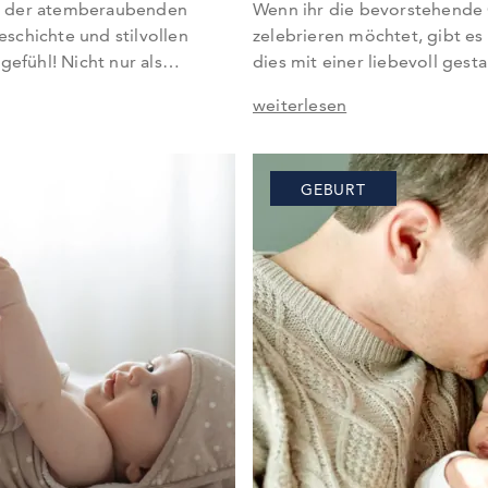
and der atemberaubenden
Wenn ihr die bevorstehende
schichte und stilvollen
zelebrieren möchtet, gibt es
gefühl! Nicht nur als
dies mit einer liebevoll gest
beliebt, auch italienische
Denn die Ankunft eines neuen
weiterlesen
hr gefragt. Sie besitzen
stets ein Grund zur Freude und
 und haben oft historische
auch dabei, eure Freundin 
 sich moderne Namen wie
einer Babyshower zu überra
GEBURT
rößer…