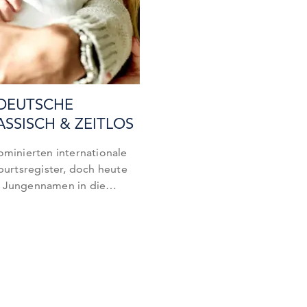
DEUTSCHE
SSISCH & ZEITLOS
ominierten internationale
rtsregister, doch heute
e Jungennamen in die
ien zurück. Es ist
n, die einst als veraltet
voriten vieler werdender
kel präsentieren wir euch
eutschen…