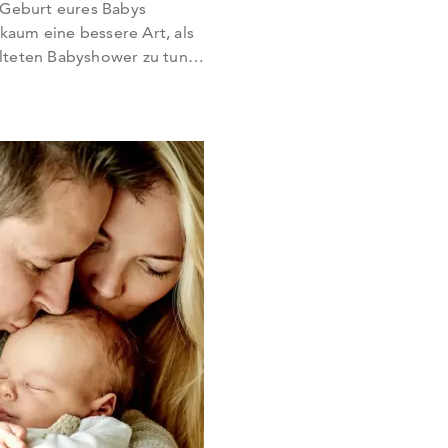
 Geburt eures Babys
 kaum eine bessere Art, als
alteten Babyshower zu tun.
 Familienmitglieds ist
 Feier. Vielleicht seid ihr
und werdende Mama mit
schen? Eine der…