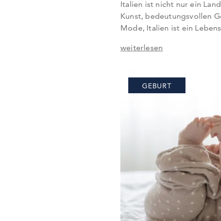
Italien ist nicht nur ein L
Kunst, bedeutungsvollen Ge
Mode, Italien ist ein Lebens
Reiseziel ist das Land sehr 
weiterlesen
Jungennamen sind immer me
eine melodische Klangfülle
Bedeutung. Auch erfreuen
GEBURT
Matteo und Luca immer g