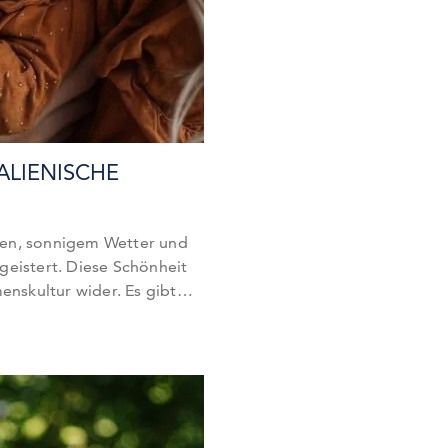
TALIENISCHE
Essen, sonnigem Wetter und
geistert. Diese Schönheit
enskultur wider. Es gibt
dchennamen, die durch ihre
 hervorstechen. Ob
 Mädchennamen oder
amen – die Auswahl an
 euch von…