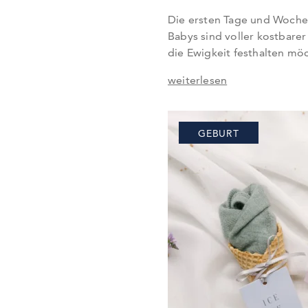
Die ersten Tage und Woche
Babys sind voller kostbarer
die Ewigkeit festhalten m
Babyfotos sind nicht nur e
weiterlesen
Alternative zu einem profe
sind auch eine Möglichkeit, 
zu lassen und eure persönli
GEBURT
In diesem Artikel geben…