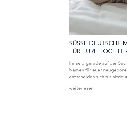
SÜSSE DEUTSCHE 
ÜR EURE TOCHTER
Ihr seid gerade auf der Su
Namen für euer neugeboren
entscheiden sich für altd
das aus guten Gründen. Die
weiterlesen
Deutschland, sondern welt
Von zeitlosen Klassikern w
immer beliebter werdende