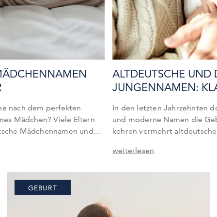
MÄDCHENNAMEN F
ALTDEUTSCHE UND 
JUNGENNAMEN: KLA
che nach dem perfekten
In den letzten Jahrzehnten d
es Mädchen? Viele Eltern
und moderne Namen die Gebu
eutsche Mädchennamen und
kehren vermehrt altdeutsch
se Namen sind nicht nur in
Herzen vieler deutscher Famil
weiterlesen
weit bekannt und geschätzt.
wunderbar zu sehen, wie Name
ie Emma und Sophie bis hin zu
galten, nun wieder zu den Fa
n Namen wie Alina und…
Eltern zählen. In diesem Arti
GEBURT
daher die beliebtesten altd